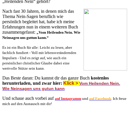
„Heilenden Nein“ gehört?
Nach fast 30 Jahren, in denen mich das
Thema Nein-Sagen beruflich wie
persönlich begleitet hat, habe ich meine
Erfahrungen nun in einem weiteren Buch
zusammengefasst:
„Vom Heilenden Nein. Wie
Neinsagen uns guttun kann.“
Es ist ein Buch für alle:
Leicht zu lesen, aber
fachlich fundiert -
Voll mit lebensverändernden
Impulsen - Und es zeigt auf, wie auch ein
persönlicher christlicher Glaube dabei eine
wertvolle Stütze sein kann.
Das Beste daran: Du kannst dir das ganze Buch
kostenlos
herunterladen, und zwar hier:
Klick >
Vom Heilenden Nein.
Wie Neinsagen uns gutun kann
Und schaue auch vorbei auf
auf Instagramm
und
auf Facebook
. Ich
freue
mich auf den Austausch mit dir!