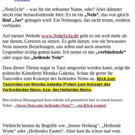
„Nein5xJa“ – was für ein seltsamer Name, oder? Aber dahinter
steckt eine herausfordernde Idee: Es ist ein
„Nein“
, das von gleich
fünf „Jas“
getragen wird: Ein Neinsagen, das nicht trennt, sondern
verbindet.
Auf meiner Website
www.Nein5xJa.de
geht es um weit mehr als
nur darum, Grenzen zu setzen. Es geht darum, wie ein bewusstes
Nein unseren Beziehungen, uns selbst und auch unserem
Gegenüber richtig guttun kann. Ich nenne es das
„verbindende“
oder sogar das
„heilende Nein“
.
Dass dieses Thema sogar in Tanz umgesetzt werden kann, zeigt die
polnische Künstlerin Monika Gałęska. Schau dir gerne ihr
Tanzvideo zum Konzept des heilenden Neins an.
Klick zum
Tanzvideo von Monika Gałęska (Polen) zum Konzept des
Verbindenden Neins, bzw. des Heilenden Neins.
Den tieferen Hintergrund dazu erkläre ich persönlich hier in einem kurzen
Video:
„Stress-Nein oder heilendes Nein?“
–
ein Klick genügt!
Vielleicht kennst du Begriffe wie „Innere Heilung“, „Heilende
Worte“ oder „Heilendes Fasten“. Aber hast du schon mal vom